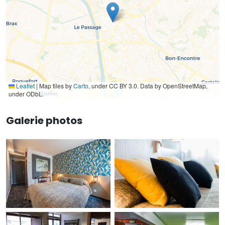
Leaflet
|
Map tiles by
Carto
, under CC BY 3.0. Data by OpenStreetMap,
under ODbL.
Galerie photos