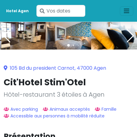
Saisissez
Hotel Agen
vos
dates
105 Bd du president Carnot, 47000 Agen
Cit'Hotel Stim'Otel
Hôtel-restaurant 3 étoiles à Agen
Avec parking
Animaux acceptés
Famille
Accessible aux personnes à mobilité réduite
Présentation