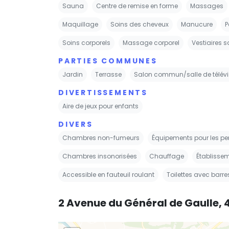
Sauna
Centre de remise en forme
Massages
Maquillage
Soins des cheveux
Manucure
P
Soins corporels
Massage corporel
Vestiaires s
PARTIES COMMUNES
Jardin
Terrasse
Salon commun/salle de télévi
DIVERTISSEMENTS
Aire de jeux pour enfants
DIVERS
Chambres non-fumeurs
Équipements pour les p
Chambres insonorisées
Chauffage
Établisse
Accessible en fauteuil roulant
Toilettes avec barre
2 Avenue du Général de Gaulle,