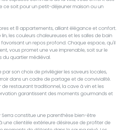
e ce soit pour un petit-déjeuner maison ou un
s et 8 appartements, alliant élégance et confort.
e lin, les couleurs chaleureuses et les salles de bain
 favorisant un repos profond. Chaque espace, qu'il
t, vous promet une vue imprenable, soit sur le
ues du quartier médiéval.
 par son choix de privilégier les saveurs locales,
rroir dans un cadre de partage et de convivialité.
r de restaurant traditionnel, la cave à vin et les
éservation garantissent des moments gourmands et
y Serra constitue une parenthèse bien-être
 une clientèle extérieure désireuse de profiter de
 moments de détente dans le sauna privé. Les