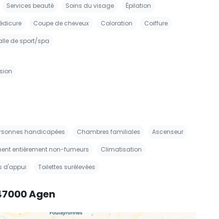
Services beauté
Soins du visage
Épilation
édicure
Coupe de cheveux
Coloration
Coiffure
alle de sport/spa
sion
ersonnes handicapées
Chambres familiales
Ascenseur
ment entièrement non-fumeurs
Climatisation
s d'appui
Toilettes surélevées
 47000 Agen