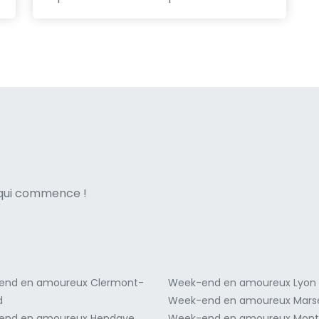
ne italian
e qui commence !
end en amoureux Clermont-
Week-end en amoureux Lyon
d
Week-end en amoureux Marse
end en amoureux Hendaye
Week-end en amoureux Montp