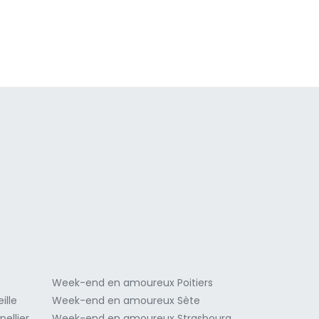
a
Week-end en amoureux Poitiers
ille
Week-end en amoureux Sète
ellier
Week-end en amoureux Strasbourg