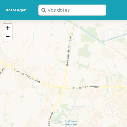
Saisissez
Hotel Agen
vos
dates
+
−