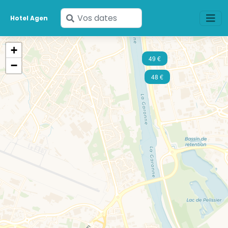
Saisissez
Hotel Agen
vos
dates
+
49 €
−
48 €