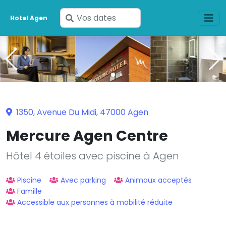
Saisissez
Hotel Agen
vos
dates
1350, Avenue Du Midi, 47000 Agen
Mercure Agen Centre
Hôtel 4 étoiles avec piscine à Agen
Piscine
Avec parking
Animaux acceptés
Famille
Accessible aux personnes à mobilité réduite