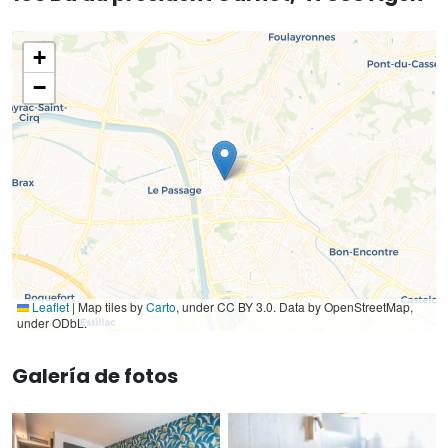
+
−
Leaflet
|
Map tiles by
Carto
, under CC BY 3.0. Data by OpenStreetMap,
under ODbL.
Galería de fotos