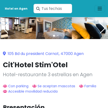
Ingresa
Hotel en Agen
tus
fechas
105 Bd du president Carnot, 47000 Agen
Cit'Hotel Stim'Otel
Hotel-restaurante 3 estrellas en Agen
Con parking
Se aceptan mascotas
Familia
Accesible movilidad reducida
Presentación