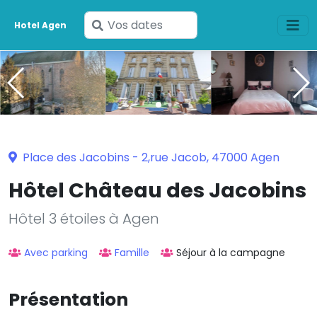
Saisissez
Hotel Agen
vos
dates
Place des Jacobins - 2,rue Jacob, 47000 Agen
Hôtel Château des Jacobins
Hôtel 3 étoiles à Agen
Avec parking
Famille
Séjour à la campagne
Présentation