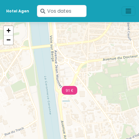
Saisissez
Hotel Agen
vos
dates
+
−
91 €