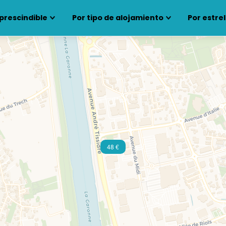
prescindible
Por tipo de alojamiento
Por estrel
48 €