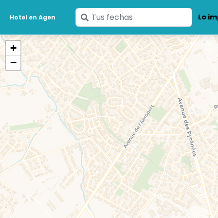
Ingresa
Lo im
Hotel en Agen
tus
fechas
+
−