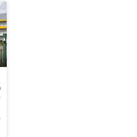
)
e
o
s