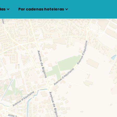
las
Por cadenas hoteleras