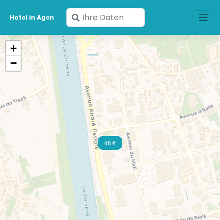
Geben
Hotel in Agen
Sie
Ihre
+
Daten
−
ein
48 €