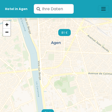
Geben
Hotel in Agen
Sie
Ihre
+
Daten
−
81 €
ein