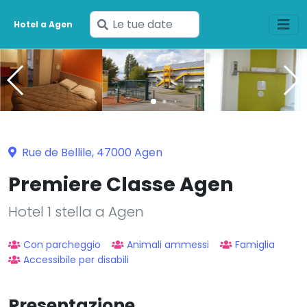
Inserisci
Hotel a Agen
le
tue
date
Rue de Bellile, 47000 Agen
Premiere Classe Agen
Hotel 1 stella a Agen
Con parcheggio
Animali ammessi
Famiglia
Accessibile per disabili
Presentazione