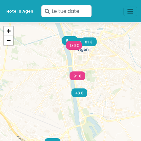
Inserisci
Hotel a Agen
le
tue
+
date
−
59 €
81 €
139 €
136 €
91 €
48 €